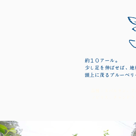
約１０アール。
少し足を伸ばせば、地
頭上に茂るブルーベリ
品種：スパルタン、ブ
ノビリス、チャンドラ